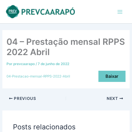
Ir
conteúdo
Main
para
Men
o
conteúdo
04 – Prestação mensal RPPS
2022 Abril
Por
prevcaarapo
/
7 de junho de 2022
Baixar
04-Prestacao-mensal-RPPS-2022-Abril
PREVIOUS
NEXT
Posts relacionados