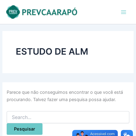
Pesquisar
Ir
conteúdo
Main
por:
para
Men
o
conteúdo
ESTUDO DE ALM
Parece que não conseguimos encontrar o que você está
procurando. Talvez fazer uma pesquisa possa ajudar.