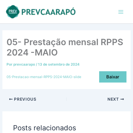
Ir
conteúdo
Main
para
Men
o
conteúdo
05- Prestação mensal RPPS
2024 -MAIO
Por
prevcaarapo
/
13 de setembro de 2024
Baixar
05-Prestacao-mensal-RPPS-2024-MAIO-slide
PREVIOUS
NEXT
Posts relacionados