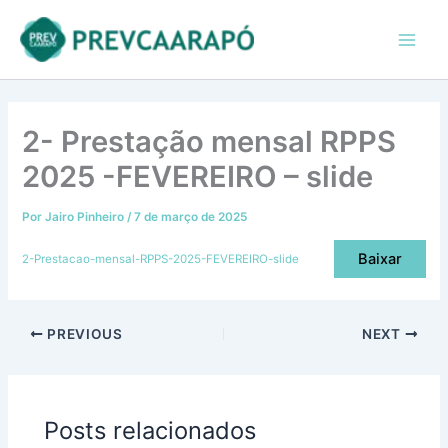
Ir
conteúdo
Main
para
Men
o
conteúdo
2- Prestação mensal RPPS
2025 -FEVEREIRO – slide
Por
Jairo Pinheiro
/
7 de março de 2025
Baixar
2-Prestacao-mensal-RPPS-2025-FEVEREIRO-slide
PREVIOUS
NEXT
Posts relacionados