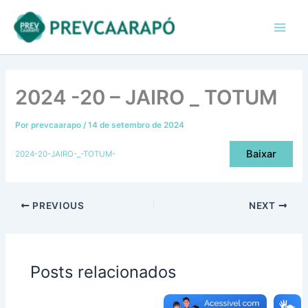
Ir
conteúdo
Main
para
Men
o
conteúdo
2024 -20 – JAIRO _ TOTUM
Por
prevcaarapo
/
14 de setembro de 2024
Baixar
2024-20-JAIRO-_-TOTUM-
PREVIOUS
NEXT
Posts relacionados