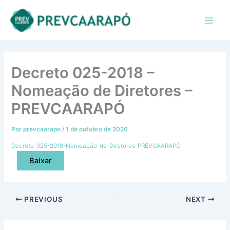
Ir
conteúdo
Main
para
Men
o
conteúdo
Decreto 025-2018 –
Nomeação de Diretores –
PREVCAARAPÓ
Por
prevcaarapo
/
1 de outubro de 2020
Decreto-025-2018-Nomeação-de-Diretores-PREVCAARAPÓ
Baixar
PREVIOUS
NEXT