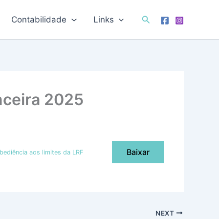
Pesquisar
Contabilidade
Links
nceira 2025
Baixar
bediência aos limites da LRF
NEXT