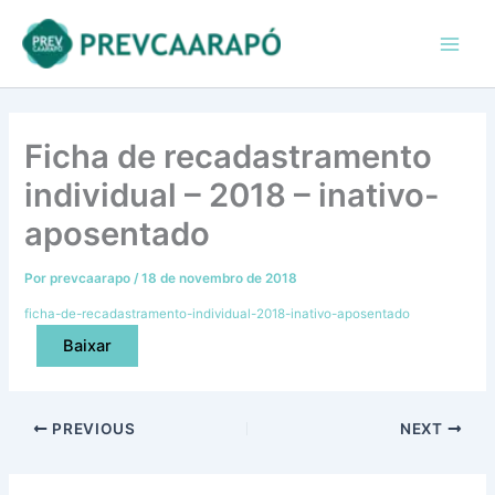
Ir
conteúdo
Main
para
Men
o
conteúdo
Ficha de recadastramento
individual – 2018 – inativo-
aposentado
Por
prevcaarapo
/
18 de novembro de 2018
ficha-de-recadastramento-individual-2018-inativo-aposentado
Baixar
PREVIOUS
NEXT