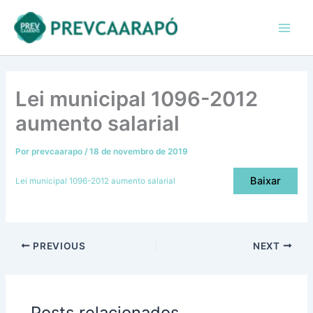
Ir
conteúdo
Main
para
Men
o
conteúdo
Lei municipal 1096-2012
aumento salarial
Por
prevcaarapo
/
18 de novembro de 2019
Baixar
Lei municipal 1096-2012 aumento salarial
PREVIOUS
NEXT
Posts relacionados