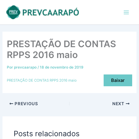
Ir
conteúdo
Main
para
Men
o
conteúdo
PRESTAÇÃO DE CONTAS
RPPS 2016 maio
Por
prevcaarapo
/
18 de novembro de 2019
Baixar
PRESTAÇÃO DE CONTAS RPPS 2016 maio
PREVIOUS
NEXT
Posts relacionados