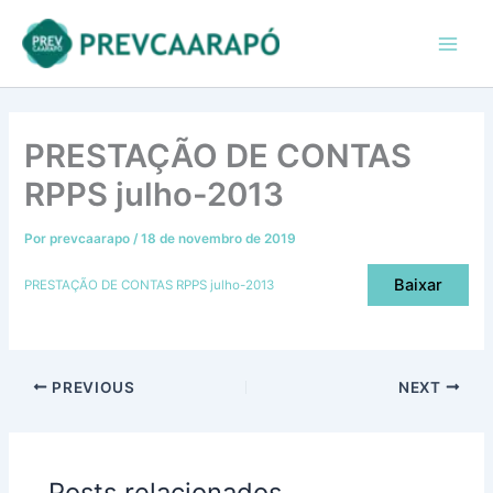
Ir
conteúdo
Main
para
Men
o
conteúdo
PRESTAÇÃO DE CONTAS
RPPS julho-2013
Por
prevcaarapo
/
18 de novembro de 2019
Baixar
PRESTAÇÃO DE CONTAS RPPS julho-2013
PREVIOUS
NEXT
Posts relacionados