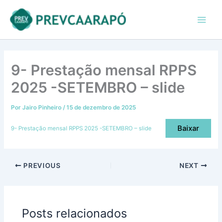
Ir
conteúdo
Main
para
Men
o
conteúdo
9- Prestação mensal RPPS
2025 -SETEMBRO – slide
Por
Jairo Pinheiro
/
15 de dezembro de 2025
Baixar
9- Prestação mensal RPPS 2025 -SETEMBRO – slide
PREVIOUS
NEXT
Posts relacionados