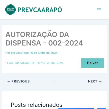
Ir
conteúdo
Main
para
Men
o
conteúdo
AUTORIZAÇÃO DA
DISPENSA – 002-2024
Por
prevcaarapo
/
6 de junho de 2024
Baixar
11-AUTORIZACAO-DA-DISPENSA-002-2024
PREVIOUS
NEXT
Posts relacionados